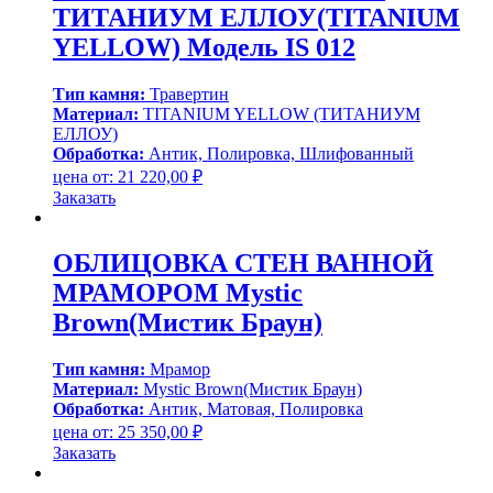
ТИТАНИУМ ЕЛЛОУ(TITANIUM
YELLOW) Модель IS 012
Тип камня:
Травертин
Материал:
TITANIUM YELLOW (ТИТАНИУМ
ЕЛЛОУ)
Обработка:
Антик, Полировка, Шлифованный
цена от:
21 220,00
₽
Заказать
ОБЛИЦОВКА СТЕН ВАННОЙ
МРАМОРОМ Mystic
Brown(Мистик Браун)
Тип камня:
Мрамор
Материал:
Mystic Brown(Мистик Браун)
Обработка:
Антик, Матовая, Полировка
цена от:
25 350,00
₽
Заказать