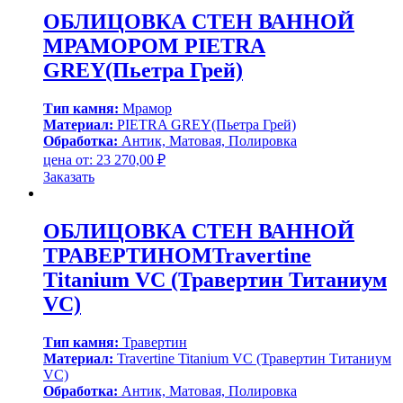
ОБЛИЦОВКА СТЕН ВАННОЙ
МРАМОРОМ PIETRA
GREY(Пьетра Грей)
Тип камня:
Мрамор
Материал:
PIETRA GREY(Пьетра Грей)
Обработка:
Антик, Матовая, Полировка
цена от:
23 270,00
₽
Заказать
ОБЛИЦОВКА СТЕН ВАННОЙ
ТРАВЕРТИНОМTravertine
Titanium VC (Травертин Титаниум
VC)
Тип камня:
Травертин
Материал:
Travertine Titanium VC (Травертин Титаниум
VC)
Обработка:
Антик, Матовая, Полировка