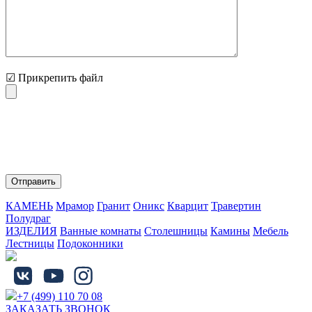
☑ Прикрепить файл
Нажимая на кнопку "Отправить" Вы соглашаетесь с
обработкой персональных данных и политикой
конфиденциальности.
КАМЕНЬ
Мрамор
Гранит
Оникс
Кварцит
Травертин
Полудраг
ИЗДЕЛИЯ
Ванные комнаты
Столешницы
Камины
Мебель
Лестницы
Подоконники
+7 (499) 110 70 08
ЗАКАЗАТЬ ЗВОНОК