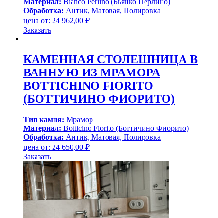
Материал:
Bianco Perlino (Бьянко Перлино)
Обработка:
Антик, Матовая, Полировка
цена от:
24 962,00
₽
Заказать
КАМЕННАЯ СТОЛЕШНИЦА В
ВАННУЮ ИЗ МРАМОРА
BOTTICHINO FIORITO
(БОТТИЧИНО ФИОРИТО)
Тип камня:
Мрамор
Материал:
Botticino Fiorito (Боттичино Фиорито)
Обработка:
Антик, Матовая, Полировка
цена от:
24 650,00
₽
Заказать