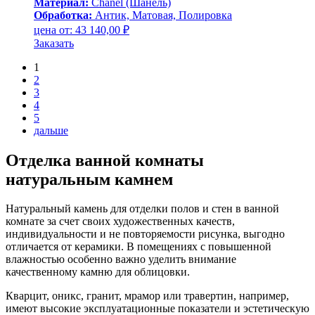
Материал:
Сhanel (Шанель)
Обработка:
Антик, Матовая, Полировка
цена от:
43 140,00
₽
Заказать
1
2
3
4
5
дальше
Отделка ванной комнаты
натуральным камнем
Натуральный камень для отделки полов и стен в ванной
комнате за счет своих художественных качеств,
индивидуальности и не повторяемости рисунка, выгодно
отличается от керамики. В помещениях с повышенной
влажностью особенно важно уделить внимание
качественному камню для облицовки.
Кварцит, оникс, гранит, мрамор или травертин, например,
имеют высокие эксплуатационные показатели и эстетическую