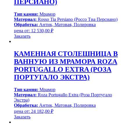
ПЕРСИАНО)
Тип камня:
Мрамор
Материал:
Rosso Tia Persiano (Россо Тиа Персиано)
Обработка:
Антик, Матовая, Полировка
цена от:
12 530,00
₽
Заказать
КАМЕННАЯ СТОЛЕШНИЦА В
ВАННУЮ ИЗ МРАМОРА ROZA
PORTUGALLO EXTRA (РОЗА
ПОРТУГАЛО ЭКСТРА)
Тип камня:
Мрамор
Материал:
Roza Portugallo Extra (Роза Португало
Экстра)
Обработка:
Антик, Матовая, Полировка
цена от:
24 182,00
₽
Заказать