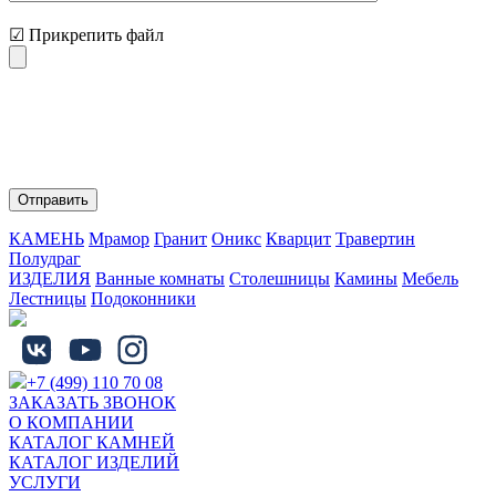
☑ Прикрепить файл
Нажимая на кнопку "Отправить" Вы соглашаетесь с
обработкой персональных данных и политикой
конфиденциальности.
КАМЕНЬ
Мрамор
Гранит
Оникс
Кварцит
Травертин
Полудраг
ИЗДЕЛИЯ
Ванные комнаты
Столешницы
Камины
Мебель
Лестницы
Подоконники
+7 (499) 110 70 08
ЗАКАЗАТЬ ЗВОНОК
О КОМПАНИИ
КАТАЛОГ КАМНЕЙ
КАТАЛОГ ИЗДЕЛИЙ
УСЛУГИ