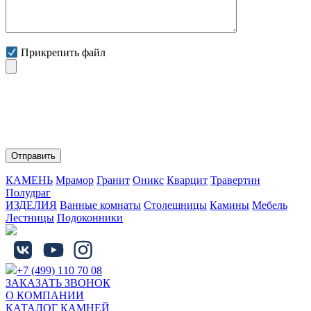
Прикрепить файл
Нажимая на кнопку "Отправить" Вы соглашаетесь с
обработкой персональных данных и политикой
конфиденциальности.
КАМЕНЬ
Мрамор
Гранит
Оникс
Кварцит
Травертин
Полудраг
ИЗДЕЛИЯ
Ванные комнаты
Столешницы
Камины
Мебель
Лестницы
Подоконники
+7 (499) 110 70 08
ЗАКАЗАТЬ ЗВОНОК
О КОМПАНИИ
КАТАЛОГ КАМНЕЙ