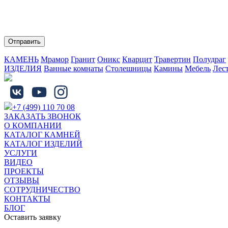
Нажимая на кнопку "Отправить" Вы соглашаетесь с обработко
КАМЕНЬ
Мрамор
Гранит
Оникс
Кварцит
Травертин
Полудраг
ИЗДЕЛИЯ
Ванные комнаты
Столешницы
Камины
Мебель
Лес
+7 (499) 110 70 08
ЗАКАЗАТЬ ЗВОНОК
О КОМПАНИИ
КАТАЛОГ КАМНЕЙ
КАТАЛОГ ИЗДЕЛИЙ
УСЛУГИ
ВИДЕО
ПРОЕКТЫ
ОТЗЫВЫ
СОТРУДНИЧЕСТВО
КОНТАКТЫ
БЛОГ
Оставить заявку