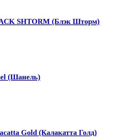
CK SHTORM (Блэк Шторм)
l (Шанель)
tta Gold (Калакатта Голд)