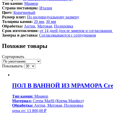
Тип камня:
Мрамор
Страна поставщик:
Италия
Цвет:
Коричневый
Размер плит:
По индивидуальному размеру
Толщина камня:
20 мм
,
30 мм
Обработка:
Антик
,
Матовая
,
Полировка
Срок изготовления:
от 14 дней (после замеров и согласования
Замеры и доставка:
Согласовываются с сотрудником
Похожие товары
Сортировать
Показывать:
ПОЛ В ВАННОЙ ИЗ МРАМОРА Crema
Тип камня:
Мрамор
Материал:
Crema Marfil (Крема Марфил)
Обработка:
Антик, Матовая, Полировка
цена от:
13 800,00
₽