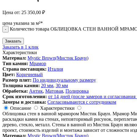
Цена от:
25 350,00
₽
цена указана за м²*
Количество товара ОБЛИЦОВКА СТЕН ВАННОЙ МРАМОРО
-
Заказать
Заказать в 1 клик
Характеристики
Материал:
Mystic Brown(Мистик Браун)
Тип камня:
Мрамор
Страна поставщик:
Италия
Цвет:
Коричневый
Размер плит:
По индивидуальному размеру
Толщина камня:
20 мм
,
30 мм
Обработка:
Антик
,
Матовая
,
Полировка
Срок изготовления:
от 14 дней (после замеров и согласования
Замеры и доставка:
Согласовываются с сотрудником
Описание
Характеристики
Облицовка стен в ванной мрамором Мистик Браун. Мрамор Мит
раскладки камня на стенах, неповторимый рисунок, переплета
дерево, стекло, металл. Стены в ванной из Мистик Браун явл
проект, стоимость изделий и монтажа зависит от сложности из
Материал:
Mystic Brown(Мистик Браун)