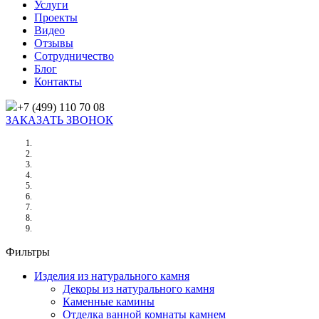
Услуги
Проекты
Видео
Отзывы
Сотрудничество
Блог
Контакты
+7 (499) 110 70 08
ЗАКАЗАТЬ ЗВОНОК
Главная
/
Товары
/
Изделия из натурального камня
/
Отделка ванной комнаты камнем
/
ОБЛИЦОВКА СТЕН ВАННОЙ МРАМОРОМ Mystic Brown(Мистик Браун)
Фильтры
Изделия из натурального камня
Декоры из натурального камня
Каменные камины
Отделка ванной комнаты камнем