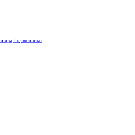
й персональных данных и политикой конфиденциальности.
тницы
Подоконники