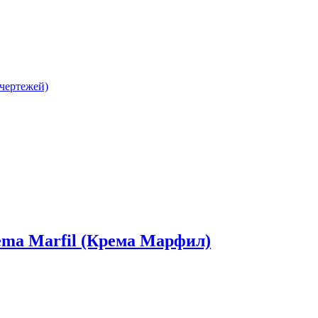
 чертежей)
 Marfil (Крема Марфил)