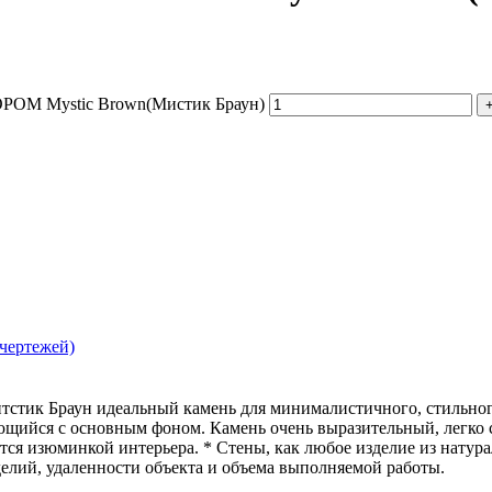
М Mystic Brown(Мистик Браун)
 чертежей)
стик Браун идеальный камень для минималистичного, стильного
ющийся с основным фоном. Камень очень выразительный, легко 
яются изюминкой интерьера. * Стены, как любое изделие из нат
делий, удаленности объекта и объема выполняемой работы.