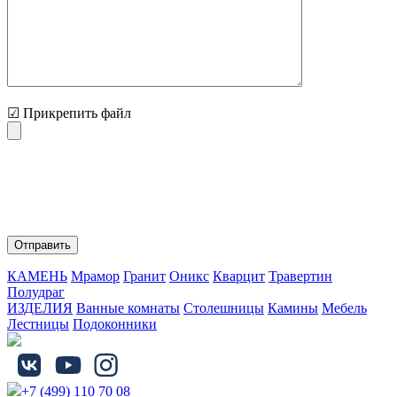
☑ Прикрепить файл
Нажимая на кнопку "Отправить" Вы соглашаетесь с
обработкой персональных данных и политикой
конфиденциальности.
КАМЕНЬ
Мрамор
Гранит
Оникс
Кварцит
Травертин
Полудраг
ИЗДЕЛИЯ
Ванные комнаты
Столешницы
Камины
Мебель
Лестницы
Подоконники
+7 (499) 110 70 08