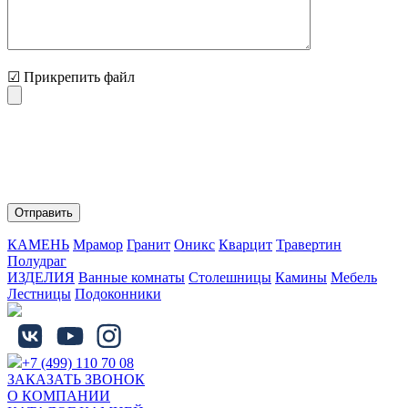
☑ Прикрепить файл
Нажимая на кнопку "Отправить" Вы соглашаетесь с
обработкой персональных данных и политикой
конфиденциальности.
КАМЕНЬ
Мрамор
Гранит
Оникс
Кварцит
Травертин
Полудраг
ИЗДЕЛИЯ
Ванные комнаты
Столешницы
Камины
Мебель
Лестницы
Подоконники
+7 (499) 110 70 08
ЗАКАЗАТЬ ЗВОНОК
О КОМПАНИИ