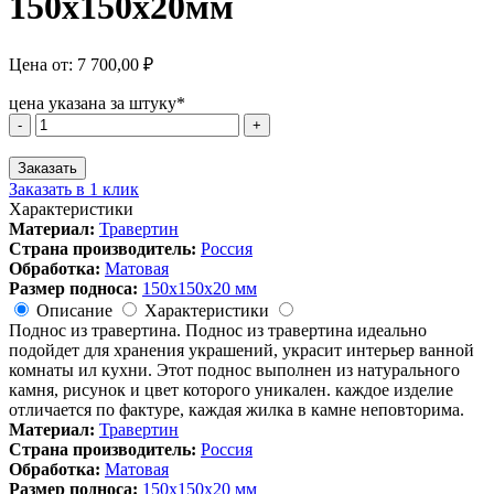
150х150х20мм
Цена от:
7 700,00
₽
цена указана за штуку*
Количество
-
+
товара
Поднос
Заказать
из
Заказать в 1 клик
Травертина
Характеристики
150х150х20мм
Материал:
Травертин
Страна производитель:
Россия
Обработка:
Матовая
Размер подноса:
150х150х20 мм
Описание
Характеристики
Поднос из травертина. Поднос из травертина идеально
подойдет для хранения украшений, украсит интерьер ванной
комнаты ил кухни. Этот поднос выполнен из натурального
камня, рисунок и цвет которого уникален. каждое изделие
отличается по фактуре, каждая жилка в камне неповторима.
Материал:
Травертин
Страна производитель:
Россия
Обработка:
Матовая
Размер подноса:
150х150х20 мм