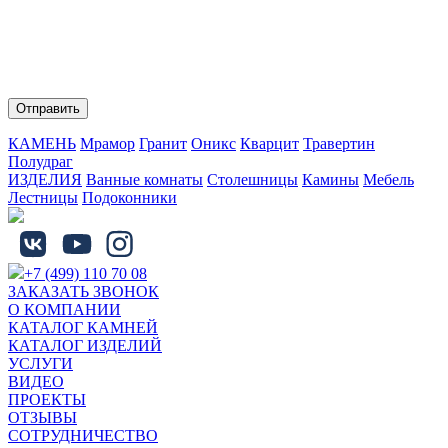
Нажимая на кнопку "Отправить" Вы соглашаетесь с
обработкой персональных данных и политикой
конфиденциальности.
КАМЕНЬ
Мрамор
Гранит
Оникс
Кварцит
Травертин
Полудраг
ИЗДЕЛИЯ
Ванные комнаты
Столешницы
Камины
Мебель
Лестницы
Подоконники
+7 (499) 110 70 08
ЗАКАЗАТЬ ЗВОНОК
О КОМПАНИИ
КАТАЛОГ КАМНЕЙ
КАТАЛОГ ИЗДЕЛИЙ
УСЛУГИ
ВИДЕО
ПРОЕКТЫ
ОТЗЫВЫ
СОТРУДНИЧЕСТВО