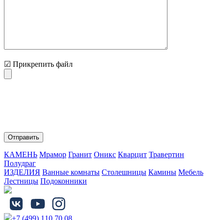
☑ Прикрепить файл
Нажимая на кнопку "Отправить" Вы соглашаетесь с
обработкой персональных данных и политикой
конфиденциальности.
КАМЕНЬ
Мрамор
Гранит
Оникс
Кварцит
Травертин
Полудраг
ИЗДЕЛИЯ
Ванные комнаты
Столешницы
Камины
Мебель
Лестницы
Подоконники
+7 (499) 110 70 08