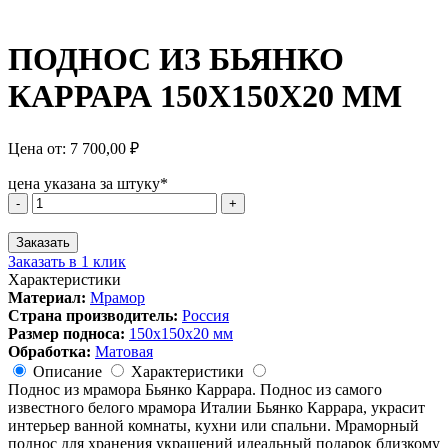
ПОДНОС ИЗ БЬЯНКО
КАРРАРА 150Х150Х20 ММ
Цена от:
7 700,00
₽
цена указана за штуку*
Количество
-
+
товара
ПОДНОС
Заказать
ИЗ
Заказать в 1 клик
БЬЯНКО
Характеристики
КАРРАРА
Материал:
Мрамор
150Х150Х20
Страна производитель:
Россия
ММ
Размер подноса:
150х150х20 мм
Обработка:
Матовая
Описание
Характеристики
Поднос из мрамора Бьянко Каррара. Поднос из самого
известного белого мрамора Италии Бьянко Каррара, украсит
интерьер ванной комнаты, кухни или спальни. Мраморный
поднос для хранения украшений идеальный подарок близкому