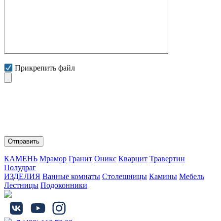
Прикрепить файл
Нажимая на кнопку "Отправить" Вы соглашаетесь с
обработкой персональных данных и политикой
конфиденциальности.
КАМЕНЬ
Мрамор
Гранит
Оникс
Кварцит
Травертин
Полудраг
ИЗДЕЛИЯ
Ванные комнаты
Столешницы
Камины
Мебель
Лестницы
Подоконники