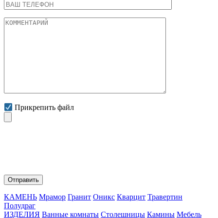
Прикрепить файл
Нажимая на кнопку "Отправить" Вы соглашаетесь с
обработкой персональных данных и политикой
конфиденциальности.
КАМЕНЬ
Мрамор
Гранит
Оникс
Кварцит
Травертин
Полудраг
ИЗДЕЛИЯ
Ванные комнаты
Столешницы
Камины
Мебель