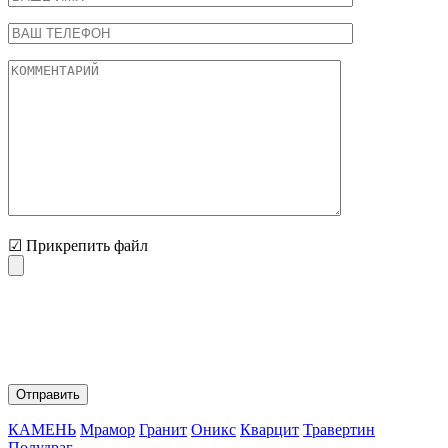
☑ Прикрепить файл
Нажимая на кнопку "Отправить" Вы соглашаетесь с
обработкой персональных данных и политикой
конфиденциальности.
КАМЕНЬ
Мрамор
Гранит
Оникс
Кварцит
Травертин
Полудраг