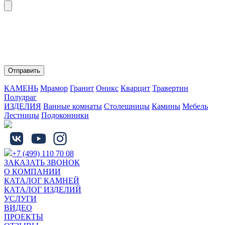
Нажимая на кнопку "Отправить" Вы соглашаетесь с
обработкой персональных данных и политикой
конфиденциальности.
КАМЕНЬ
Мрамор
Гранит
Оникс
Кварцит
Травертин
Полудраг
ИЗДЕЛИЯ
Ванные комнаты
Столешницы
Камины
Мебель
Лестницы
Подоконники
+7 (499) 110 70 08
ЗАКАЗАТЬ ЗВОНОК
О КОМПАНИИ
КАТАЛОГ КАМНЕЙ
КАТАЛОГ ИЗДЕЛИЙ
УСЛУГИ
ВИДЕО
ПРОЕКТЫ