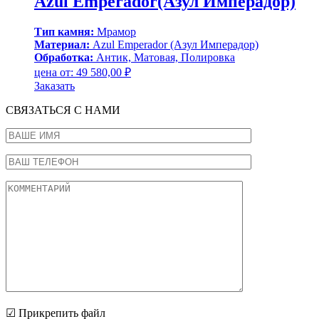
Azul Emperador(Азул Имперадор)
Тип камня:
Мрамор
Материал:
Azul Emperador (Азул Имперадор)
Обработка:
Антик, Матовая, Полировка
цена от:
49 580,00
₽
Заказать
СВЯЗАТЬСЯ С НАМИ
☑ Прикрепить файл