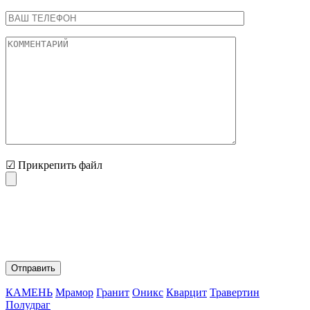
☑ Прикрепить файл
Нажимая на кнопку "Отправить" Вы соглашаетесь с
обработкой персональных данных и политикой
конфиденциальности.
КАМЕНЬ
Мрамор
Гранит
Оникс
Кварцит
Травертин
Полудраг