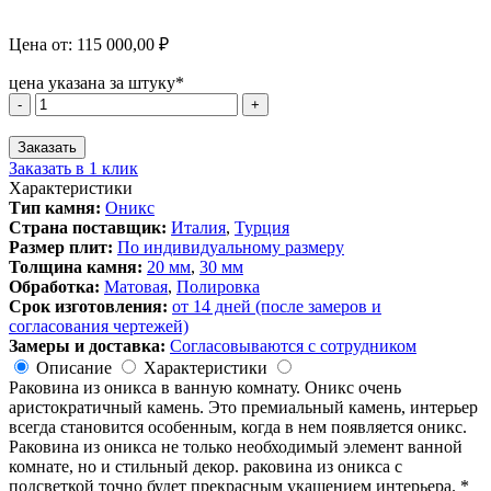
Цена от:
115 000,00
₽
цена указана за штуку*
Количество
-
+
товара
РАКОВИНА
Заказать
ИЗ
Заказать в 1 клик
ОНИКСА
Характеристики
Тип камня:
Оникс
Страна поставщик:
Италия
,
Турция
Размер плит:
По индивидуальному размеру
Толщина камня:
20 мм
,
30 мм
Обработка:
Матовая
,
Полировка
Срок изготовления:
от 14 дней (после замеров и
согласования чертежей)
Замеры и доставка:
Согласовываются с сотрудником
Описание
Характеристики
Раковина из оникса в ванную комнату. Оникс очень
аристократичный камень. Это премиальный камень, интерьер
всегда становится особенным, когда в нем появляется оникс.
Раковина из оникса не только необходимый элемент ванной
комнате, но и стильный декор. раковина из оникса с
подсветкой точно будет прекрасным укашением интерьера. *