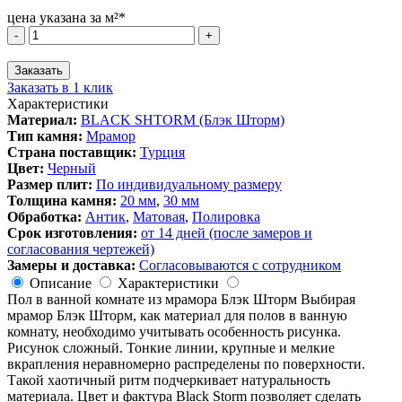
цена указана за м²*
Количество
-
+
товара
ПОЛ
Заказать
В
Заказать в 1 клик
ВАННОЙ
Характеристики
ИЗ
Материал:
BLACK SHTORM (Блэк Шторм)
МРАМОРА
Тип камня:
Мрамор
BLACK
Страна поставщик:
Турция
SHTORM
Цвет:
Черный
(Блэк
Размер плит:
По индивидуальному размеру
Шторм)
Толщина камня:
20 мм
,
30 мм
Обработка:
Антик
,
Матовая
,
Полировка
Срок изготовления:
от 14 дней (после замеров и
согласования чертежей)
Замеры и доставка:
Согласовываются с сотрудником
Описание
Характеристики
Пол в ванной комнате из мрамора Блэк Шторм Выбирая
мрамор Блэк Шторм, как материал для полов в ванную
комнату, необходимо учитывать особенность рисунка.
Рисунок сложный. Тонкие линии, крупные и мелкие
вкрапления неравномерно распределены по поверхности.
Такой хаотичный ритм подчеркивает натуральность
материала. Цвет и фактура Black Storm позволяет сделать