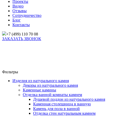
Проекты
Видео
Отзывы
Сотрудничество
Блог
Контакты
+7 (499) 110 70 08
ЗАКАЗАТЬ ЗВОНОК
Главная
/
Товары
/
Отделка ванной комнаты камнем
/
Камень для пола в ванной
/
ПОЛ В ВАННОЙ ИЗ МРАМОРА BLACK SHTORM (Блэк Шторм)
Фильтры
Изделия из натурального камня
Декоры из натурального камня
Каменные камины
Отделка ванной комнаты камнем
Душевой поддон из натурального камня
Каменная столешница в ванную
Камень для пола в ванной
Отделка стен натуральным камнем