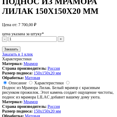
ПОДНОС ИЗ МРАМОРА
ЛИЛАК 150Х150Х20 ММ
Цена от:
7 700,00
₽
цена указана за штуку*
Количество
-
+
товара
ПОДНОС
Заказать
ИЗ
Заказать в 1 клик
МРАМОРА
Характеристики
ЛИЛАК
Материал:
Мрамор
150Х150Х20
Страна производитель:
Россия
ММ
Размер подноса:
150х150х20 мм
Обработка:
Матовая
Описание
Характеристики
Поднос из Мрамора Лилак. Белый мрамор с красивым
рисунком прожилок. Этот камень создает ощущение чистоты,
поднос из мрамора LILAC добавит вашему дому уюта.
Материал:
Мрамор
Страна производитель:
Россия
Размер подноса:
150х150х20 мм
Обработка:
Матовая