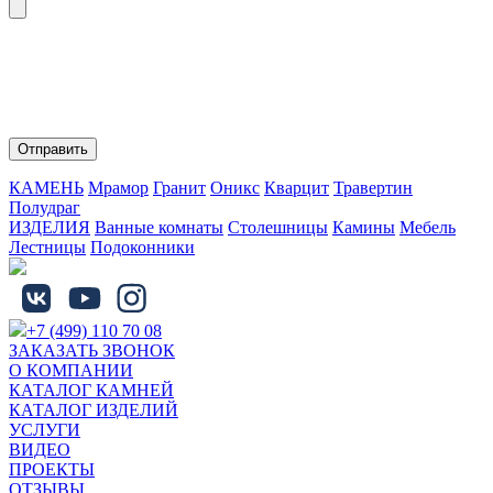
Нажимая на кнопку "Отправить" Вы соглашаетесь с
обработкой персональных данных и политикой
конфиденциальности.
КАМЕНЬ
Мрамор
Гранит
Оникс
Кварцит
Травертин
Полудраг
ИЗДЕЛИЯ
Ванные комнаты
Столешницы
Камины
Мебель
Лестницы
Подоконники
+7 (499) 110 70 08
ЗАКАЗАТЬ ЗВОНОК
О КОМПАНИИ
КАТАЛОГ КАМНЕЙ
КАТАЛОГ ИЗДЕЛИЙ
УСЛУГИ
ВИДЕО
ПРОЕКТЫ
ОТЗЫВЫ