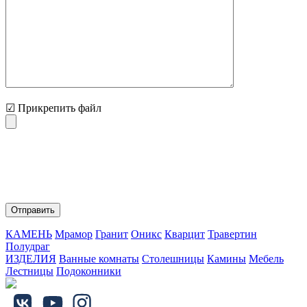
☑ Прикрепить файл
Нажимая на кнопку "Отправить" Вы соглашаетесь с
обработкой персональных данных и политикой
конфиденциальности.
КАМЕНЬ
Мрамор
Гранит
Оникс
Кварцит
Травертин
Полудраг
ИЗДЕЛИЯ
Ванные комнаты
Столешницы
Камины
Мебель
Лестницы
Подоконники