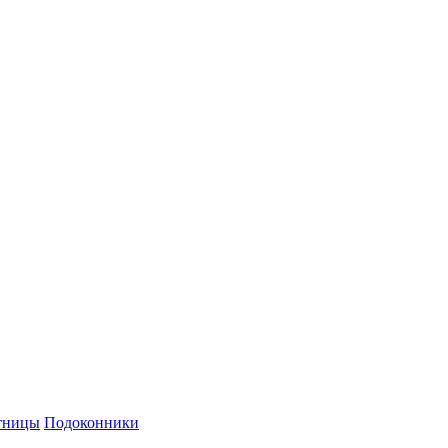
й персональных данных и политикой конфиденциальности.
тницы
Подоконники