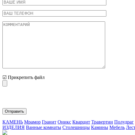
☑ Прикрепить файл
Нажимая на кнопку "Отправить" Вы соглашаетесь с обработко
КАМЕНЬ
Мрамор
Гранит
Оникс
Кварцит
Травертин
Полудраг
ИЗДЕЛИЯ
Ванные комнаты
Столешницы
Камины
Мебель
Лес