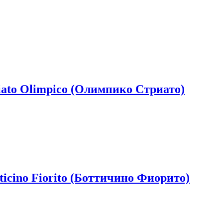
o Olimpico (Олимпико Стриато)
no Fiorito (Боттичино Фиорито)