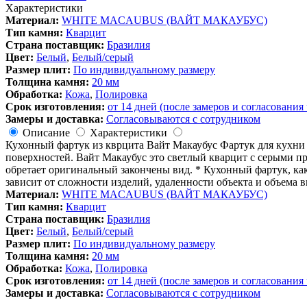
ИЗ
Характеристики
КВАРЦИТА
Материал:
WHITE MACAUBUS (ВАЙТ МАКАУБУС)
ВАЙТ
Тип камня:
Кварцит
МАКАУБУС(WHITE
Страна поставщик:
Бразилия
MACAUBUS)
Цвет:
Белый
,
Белый/серый
Размер плит:
По индивидуальному размеру
Толщина камня:
20 мм
Обработка:
Кожа
,
Полировка
Срок изготовления:
от 14 дней (после замеров и согласования
Замеры и доставка:
Согласовываются с сотрудником
Описание
Характеристики
Кухонный фартук из кврцита Вайт Макаубус Фартук для кухни 
поверхностей. Вайт Макаубус это светлый кварцит с серыми пр
обретает оригинальный закончены вид. * Кухонный фартук, ка
зависит от сложности изделий, удаленности объекта и объема 
Материал:
WHITE MACAUBUS (ВАЙТ МАКАУБУС)
Тип камня:
Кварцит
Страна поставщик:
Бразилия
Цвет:
Белый
,
Белый/серый
Размер плит:
По индивидуальному размеру
Толщина камня:
20 мм
Обработка:
Кожа
,
Полировка
Срок изготовления:
от 14 дней (после замеров и согласования
Замеры и доставка:
Согласовываются с сотрудником