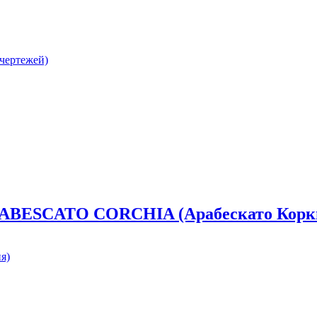
 чертежей)
ESCATO CORCHIA (Арабескато Корк
я)