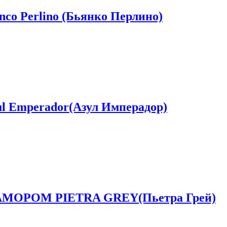
 Perlino (Бьянко Перлино)
Emperador(Азул Имперадор)
ОРОМ PIETRA GREY(Пьетра Грей)