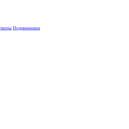
й персональных данных и политикой конфиденциальности.
тницы
Подоконники