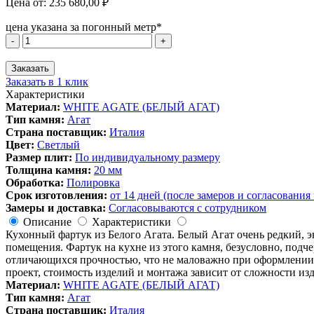
Цена от:
235 680,00
₽
цена указана за погонный метр*
Количество
-
+
товара
КУХОННЫЙ
Заказать
ФАРТУК
Заказать в 1 клик
ИЗ
Характеристики
БЕЛОГО
Материал:
WHITE AGATE (БЕЛЫЙ АГАТ)
АГАТА
Тип камня:
Агат
(
Страна поставщик:
Италия
WHITE
Цвет:
Светлый
AGATE)
Размер плит:
По индивидуальному размеру
Толщина камня:
20 мм
Обработка:
Полировка
Срок изготовления:
от 14 дней (после замеров и согласования
Замеры и доставка:
Согласовываются с сотрудником
Описание
Характеристики
Кухонный фартук из Белого Агата. Белый Агат очень редкий,
помещения. Фартук на кухне из этого камня, безусловно, подч
отличающихся прочностью, что не маловажно при оформлении 
проект, стоимость изделий и монтажа зависит от сложности из
Материал:
WHITE AGATE (БЕЛЫЙ АГАТ)
Тип камня:
Агат
Страна поставщик:
Италия