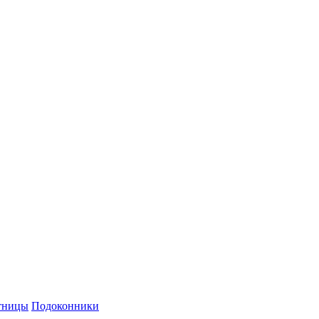
й персональных данных и политикой конфиденциальности.
тницы
Подоконники