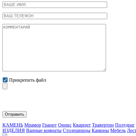
Прикрепить файл
Нажимая на кнопку "Отправить" Вы соглашаетесь с обработко
КАМЕНЬ
Мрамор
Гранит
Оникс
Кварцит
Травертин
Полудраг
ИЗДЕЛИЯ
Ванные комнаты
Столешницы
Камины
Мебель
Лес