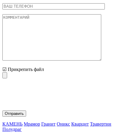
☑ Прикрепить файл
Нажимая на кнопку "Отправить" Вы соглашаетесь с
обработкой персональных данных и политикой
конфиденциальности.
КАМЕНЬ
Мрамор
Гранит
Оникс
Кварцит
Травертин
Полудраг