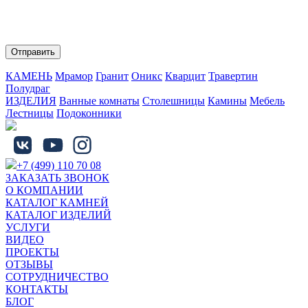
Нажимая на кнопку "Отправить" Вы соглашаетесь с
обработкой персональных данных и политикой
конфиденциальности.
КАМЕНЬ
Мрамор
Гранит
Оникс
Кварцит
Травертин
Полудраг
ИЗДЕЛИЯ
Ванные комнаты
Столешницы
Камины
Мебель
Лестницы
Подоконники
+7 (499) 110 70 08
ЗАКАЗАТЬ ЗВОНОК
О КОМПАНИИ
КАТАЛОГ КАМНЕЙ
КАТАЛОГ ИЗДЕЛИЙ
УСЛУГИ
ВИДЕО
ПРОЕКТЫ
ОТЗЫВЫ
СОТРУДНИЧЕСТВО
КОНТАКТЫ
БЛОГ