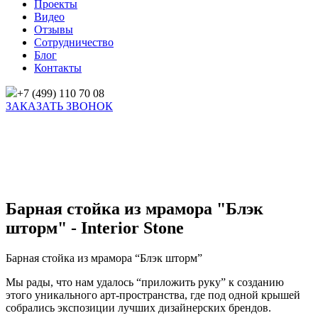
Проекты
Видео
Отзывы
Сотрудничество
Блог
Контакты
+7 (499) 110 70 08
ЗАКАЗАТЬ ЗВОНОК
Главная
/
Проекты
/
Барная стойка из мрамора “Блэк шторм” для нового дома дизайна и
искусства A-HOUSE в Москве.
Барная стойка из мрамора "Блэк
шторм" - Interior Stone
Барная стойка из мрамора “Блэк шторм”
Мы рады, что нам удалось “приложить руку” к созданию
этого уникального арт-пространства, где под одной крышей
собрались экспозиции лучших дизайнерских брендов.