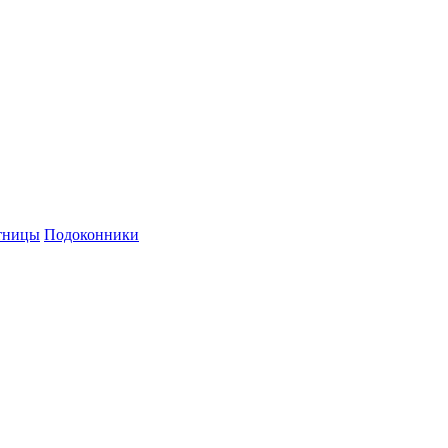
й персональных данных и политикой конфиденциальности.
тницы
Подоконники