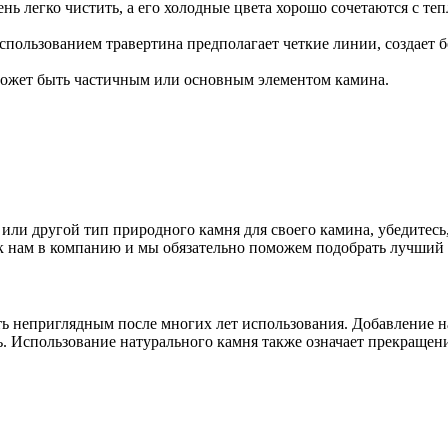
нь легко чистить, а его холодные цвета хорошо сочетаются с те
спользованием травертина предполагает четкие линии, создает б
может быть частичным или основным элементом камина.
 или другой тип природного камня для своего камина, убедитесь,
ь к нам в компанию и мы обязательно поможем подобрать лучший
ь неприглядным после многих лет использования. Добавление н
ь. Использование натурального камня также означает прекраще